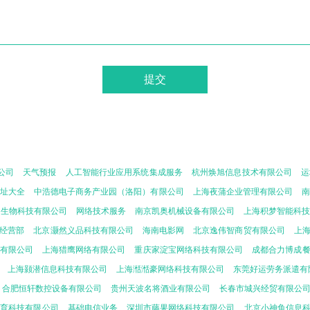
公司
天气预报
人工智能行业应用系统集成服务
杭州焕旭信息技术有限公司
运
1网址大全
中浩德电子商务产业园（洛阳）有限公司
上海夜蒲企业管理有限公司
洲生物科技有限公司
网络技术服务
南京凯奥机械设备有限公司
上海积梦智能科
经营部
北京灏然义品科技有限公司
海南电影网
北京逸伟智商贸有限公司
上
有限公司
上海猎鹰网络有限公司
重庆家淀宝网络科技有限公司
成都合力博成
上海颢潜信息科技有限公司
上海湉湉豪网络科技有限公司
东莞好运劳务派遣有
合肥恒轩数控设备有限公司
贵州天波名将酒业有限公司
长春市城兴经贸有限公
教育科技有限公司
基础电信业务
深圳市藤果网络科技有限公司
北京小神鱼信息