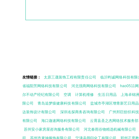
友情链接：
太原三晟装饰工程有限责任公司
临沂昀诚网络科技有限
省福阳芳网络科技有限公司
河北强商网络科技有限公司
hao051
尔不动产经纪有限公司
空调
计算机维修
生活日用品
上海卓锦
限公司
青岛追梦猿健康科技有限公司
盐城市亭湖区增青新艺日用品
达装饰设计有限公司
深圳名探商务咨询有限公司
广州邦巨纺织科技
有限公司
海口迦速网络科技有限公司
云霄县圣之杰网络技术服务部
苏州安小家房屋咨询服务有限公司
河北春雨谷物精选机械有限公司
司
苏州市麦坤服饰有限公司
宁津县阔印化工有限公司
郑州正度