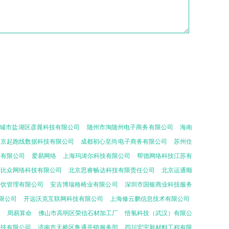
城市盐湖区彦晁科技有限公司
随州市淘随州电子商务有限公司
海南
南京起跑线数据科技有限公司
成都初心至尚电子商务有限公司
苏州住
技有限公司
爱易网络
上海玛涛尔科技有限公司
帮德网络科技江苏有
海比众网络科技有限公司
北京思睿畅达科技有限责任公司
北京运通顺
餐饮管理有限公司
安吉博瑞格椅业有限公司
深圳市国银商业科技服务
限公司
开远沃克互联网科技有限公司
上海修云鹏信息技术有限公司
司
周易算命
佛山市高明区荣信石材加工厂
悟氢科技（武汉）有限公
科技有限公司
济南市天桥区鲁通开锁服务部
四川宏宇新材料工程有限