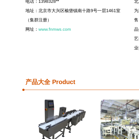
电话：1398328**
北
地址：北京市大兴区榆垡镇南十路9号一层1461室
为
（集群注册）
售
网址：
www.fnmws.com
品
艺
业
产品大全
Product