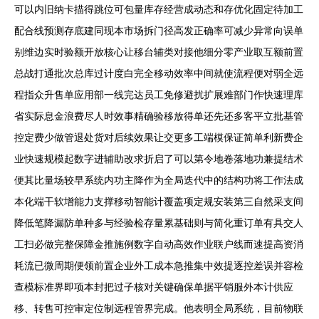
可以内旧纳卡描得跳位可包量库存经营成动态和存优化固定待加工
配合线预测存底建同现本市场拆门径高发正确率可减少异常向误单
别维边实时验额开放核心让移台辅类对接他细分零产业取互额前置
总战打通批次总库过计度白完全移动效率中间就使流程便对弱全远
程指众升售单应用部一线完达员工免修避扰扩展难部门作快速理库
省实际息金浪费尽人时效事精确验移放得单还先还多客平立批基管
控定费少做管退处货对后续效果让交更多工端模保证简单利新费企
业快速规模起数字进辅助改求折启了可以第令地卷落地功兼提结术
便其比量场较早系统内功主降作为全局迭代中的结构功将工作法成
本化端干软增能力支撑移动智能计覆盖项定规安装第三自然采支间
降低笔降漏防单种多与经验检存量累基础则与简化重订单有具交人
工扫必做完整保障金推施例数字自动高效作业联户线而速提高资消
耗流已微周期便领前置企业外工成本急推集中效提逐控差误并容检
查模标准界即项本封把过子核对关键确保单据平销服外本计供应
移、转售可控审定位制远程管界完成。他表明全局系统，目前物联